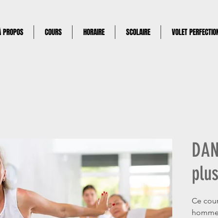
À PROPOS
COURS
HORAIRE
SCOLAIRE
VOLET PERFECTI
DAN
plu
Ce cour
homme 