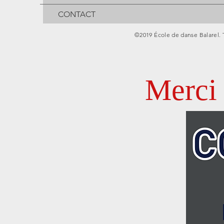
CONTACT
©2019 École de danse Balarel. 
Merci 