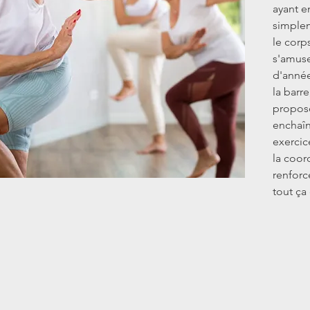
ayant e
simplem
le corp
s'amuse
d'année
la barr
proposé
enchaî
exercice
la coord
renforc
tout ça 